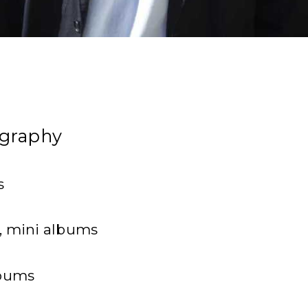
graphy
s
s, mini albums
lbums