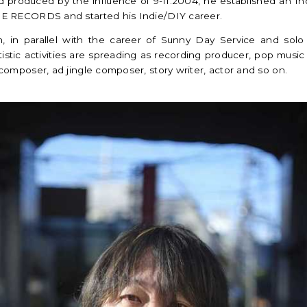
d produced by the influence of 9-11.2004, he established an 
E RECORDS and started his Indie/DIY career.
n
,
in parallel with the career of Sunny Day Service and solo
rtistic activities are spreading as recording producer
,
pop music
 composer, ad jingle composer, story writer, actor and so on.