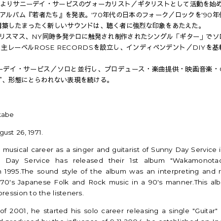
初頭よりサニーデイ・サービスのヴォーカリスト／ギタリストとして活動を始
1stアルバム『若者たち』を発表。'70年代の日本のフォーク／ロックを'90
構築したまったく新しいサウンドは、聴く者に強烈な印象をあたえた。
のクリスマス、NY同時多発テロに触発され制作されたシングル「ギター」でソ
自主レーベルROSE RECORDSを設立し、インディペンデント／DIYを
。
ーデイ・サービス／ソロと並行し、プロデュース・楽曲提供・映画音楽・
ど、形態にとらわれない表現を続ける。
kabe
gust 26
,
1971.
s musical career as a singer and guitarist of Sunny Day Service i
y Day Service has released their 1st album "Wakamonota
n 1995.The sound style of the album was an interpreting and
 70's Japanese Folk and Rock music in a 90's manner.This a
pression to the listeners.
 of 2001
,
he started his solo career releasing a single "Guitar