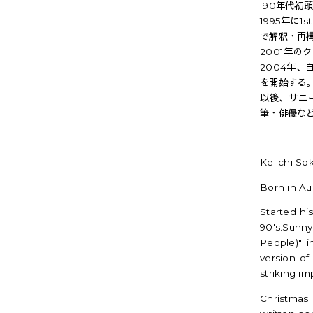
'90年代
1995年に
で解釈・再
2001年
2004年、
を開始する
以後、サニ
筆・俳優な
Keiichi So
Born in Au
Started hi
90's.Sunn
People)" i
version of
striking im
Christmas