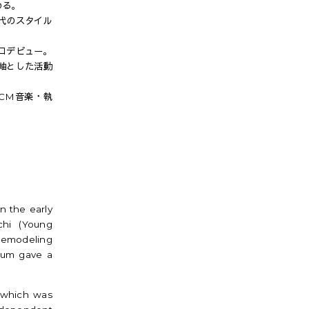
める。
年代のスタイル
ロデビュー。
基軸とした活動
CM音楽・執
n the early
chi (Young
 remodeling
lbum gave a
" which was