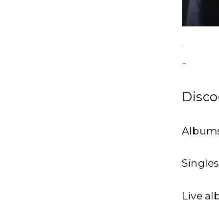
Disco
Album
Single
Live a