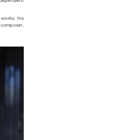
Independent
 works
,
his
 composer,