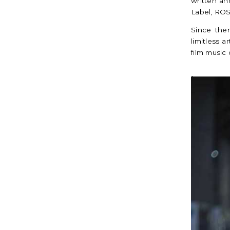
written an
Label, ROS
Since the
limitless a
film music