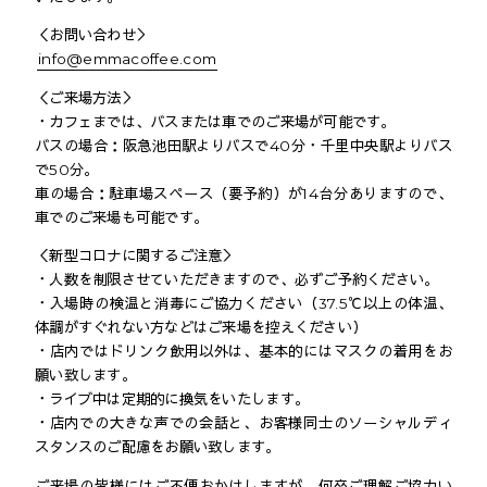
＜お問い合わせ＞
info@emmacoffee.com
＜ご来場方法＞
・カフェまでは、バスまたは車でのご来場が可能です。
バスの場合：阪急池田駅よりバスで40分・千里中央駅よりバス
で50分。
車の場合：駐車場スペース（要予約）が14台分ありますので、
車でのご来場も可能です。
＜新型コロナに関するご注意＞
・人数を制限させていただきますので、必ずご予約ください。
・入場時の検温と消毒にご協力ください（37.5℃以上の体温、
体調がすぐれない方などはご来場を控えください）
・店内ではドリンク飲用以外は、基本的にはマスクの着用をお
願い致します。
・ライブ中は定期的に換気をいたします。
・店内での大きな声での会話と、お客様同士のソーシャルディ
スタンスのご配慮をお願い致します。
ご来場の皆様にはご不便おかけしますが、何卒ご理解ご協力い