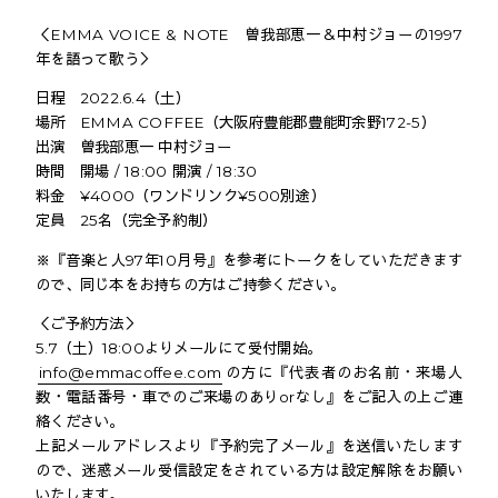
＜EMMA VOICE & NOTE 曽我部恵一＆中村ジョーの1997
年を語って歌う＞
日程 2022.6.4（土）
場所 EMMA COFFEE（大阪府豊能郡豊能町余野172-5）
出演 曽我部恵一 中村ジョー
時間 開場 / 18:00 開演 / 18:30
料金 ¥4000（ワンドリンク¥500別途）
定員 25名（完全予約制）
※『音楽と人97年10月号』を参考にトークをしていただきます
ので、同じ本をお持ちの方はご持参ください。
＜ご予約方法＞
5.7（土）18:00よりメールにて受付開始。
info@emmacoffee.com
の方に『代表者のお名前・来場人
数・電話番号・車でのご来場のありorなし』をご記入の上ご連
絡ください。
上記メールアドレスより『予約完了メール』を送信いたします
ので、迷惑メール受信設定をされている方は設定解除をお願い
いたします。