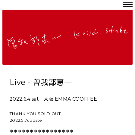
Live - 曽我部恵一
2022.6.4 sat 大阪 EMMA COOFFEE
THANK YOU SOLD OUT!
2022.5.7update
＊＊＊＊＊＊＊＊＊＊＊＊＊＊＊＊