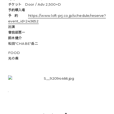
チケット Door / Adv 2,500+D
予約順入場
予約
https://www.loft-prj.co.jp/schedule/reserve?
event_id=243652
出演
曽我部恵一
鈴木健介
松田"CHABE"岳二
FOOD
光の森