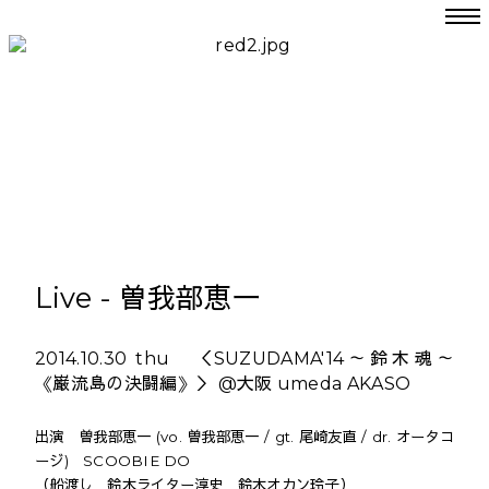
Live - 曽我部恵一
2014.10.30 thu ＜SUZUDAMA'14～鈴木魂～
《巌流島の決闘編》＞ @大阪 umeda AKASO
出演 曽我部恵一 (vo. 曽我部恵一 / gt. 尾崎友直 / dr. オータコ
ージ) SCOOBIE DO
（船渡し 鈴木ライター淳史 鈴木オカン玲子）