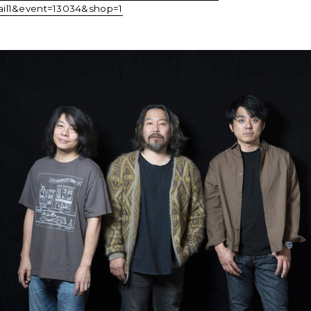
il1&event=13034&shop=1