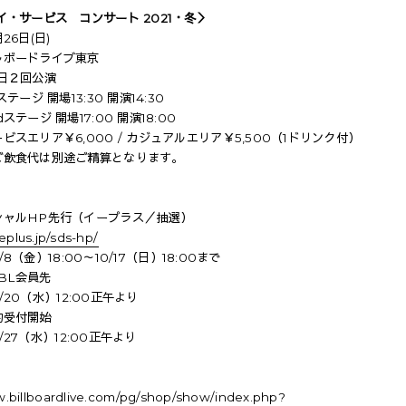
・サービス コンサート 2021・冬＞
26日(日)
ボードライブ東京
日２回公演
ジ 開場13:30 開演14:30
ジ 開場17:00 開演18:00
スエリア￥6,000 / カジュアルエリア￥5,500（1ドリンク付）
代は別途ご精算となります。
ャルHP先行（イープラス／抽選）
/eplus.jp/sds-hp/
/8（金）18:00～10/17（日）18:00まで
BBL会員先
/20（水）12:00正午より
受付開始
/27（水）12:00正午より
w.billboardlive.com/pg/shop/show/index.php?