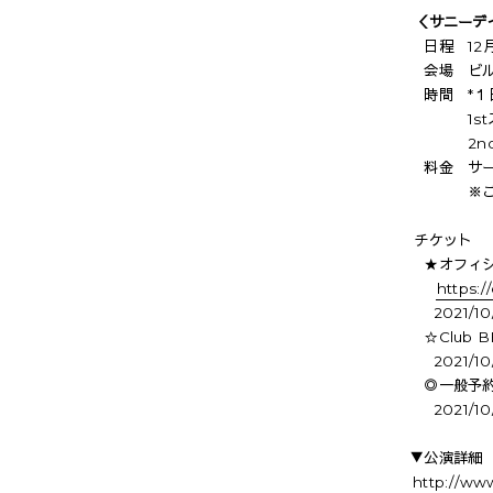
＜サニーデイ
日程 12月
会場 ビル
時間 *１
1stステー
2ndステー
料金 サービ
※ご飲食
チケット
★オフィシ
https:/
2021/10
☆Club 
2021/10
◎一般予約
2021/10
▼公演詳細
http://ww