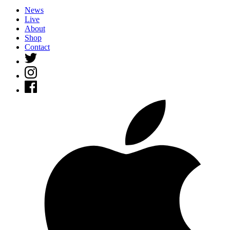
News
Live
About
Shop
Contact