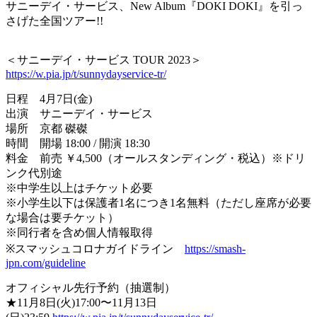
サニーデイ・サービス、New Album『DOKI DOKI』を引っ
さげた全国ツアー!!
＜サニーデイ・サービス TOUR 2023＞
https://w.pia.jp/t/sunnydayservice-tr/
日程 4月7日(金)
出演 サニーデイ・サービス
場所 京都 磔磔
時間 開場 18:00 / 開演 18:30
料金 前売 ￥4,500（オールスタンディング・税込）※ドリ
ンク代別途
※中学生以上はチケット必要
※小学生以下は保護者1名につき1名無料（ただし座席が必要
な場合は要チケット）
※同行者を含め個人情報取得
※スマッシュコロナガイドライン
https://smash-
jpn.com/guideline
オフィシャル先行予約（抽選制）
★11月8日(火)17:00〜11月13日