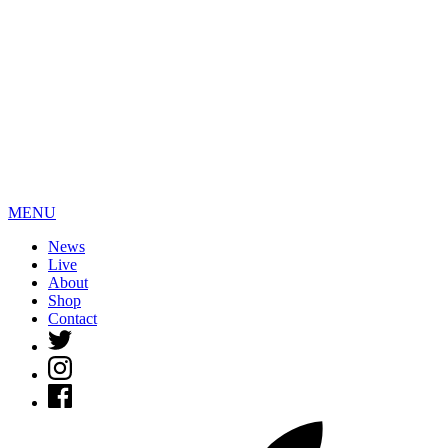
MENU
News
Live
About
Shop
Contact