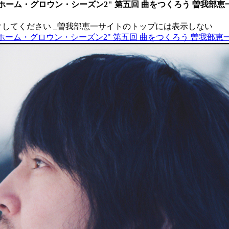
ENTS "ホーム・グロウン・シーズン2" 第五回 曲をつくろう 曽我部恵一
クしてください
_曽我部恵一サイトのトップには表示しない