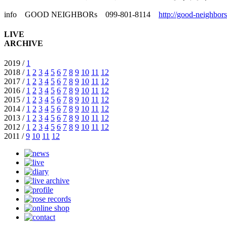
info GOOD NEIGHBORs 099-801-8114
http://good-neighbors
LIVE
ARCHIVE
2019 /
1
2018 /
1
2
3
4
5
6
7
8
9
10
11
12
2017 /
1
2
3
4
5
6
7
8
9
10
11
12
2016 /
1
2
3
4
5
6
7
8
9
10
11
12
2015 /
1
2
3
4
5
6
7
8
9
10
11
12
2014 /
1
2
3
4
5
6
7
8
9
10
11
12
2013 /
1
2
3
4
5
6
7
8
9
10
11
12
2012 /
1
2
3
4
5
6
7
8
9
10
11
12
2011 /
9
10
11
12