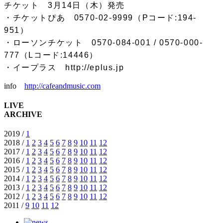
チケット 3月14日（木）発売
・チケットぴあ 0570-02-9999（Pコード:194-
951）
・ローソンチケット 0570-084-001 / 0570-000-
777（Lコード:14446）
・イープラス
http://eplus.jp
info
http://cafeandmusic.com
LIVE
ARCHIVE
2019 /
1
2018 /
1
2
3
4
5
6
7
8
9
10
11
12
2017 /
1
2
3
4
5
6
7
8
9
10
11
12
2016 /
1
2
3
4
5
6
7
8
9
10
11
12
2015 /
1
2
3
4
5
6
7
8
9
10
11
12
2014 /
1
2
3
4
5
6
7
8
9
10
11
12
2013 /
1
2
3
4
5
6
7
8
9
10
11
12
2012 /
1
2
3
4
5
6
7
8
9
10
11
12
2011 /
9
10
11
12