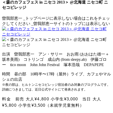
＜森のカフェフェス in ニセコ 2013＞ @北海道 ニセコ町 ニ
セコビレッジ
曽我部恵一
_トップページに表示しない場合はこれをチェッ
クしてください
_曽我部恵一サイトのトップには表示しない
出演 曽我部恵一 アン・サリー おお雨 (おおはた雄一＋
坂本美雨) コトリンゴ 成山内 (from sleepy.ab) 伊藤ゴロ
ー tico moon John John Festival 塚本浩哉 DEPAPEPE
時間 昼の部 10時半〜17時（屋外）ライブ、カフェやマル
シェの出店
※夜の部は、ヒルトンニセコビレッジ宿泊者のみ対象のプログラムです。
詳細につきましては、近日公式サイトにて発表されます。
料金 前売 大人¥4,800 小学生
¥3,000
当日
大人
¥5,800 小学生
¥3,500（未就学児童無料）