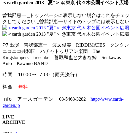
＜earth garden 2013 "夏"＞ @東京 代々木公園イベント広場
曽我部恵一
_トップページに表示しない場合はこれをチェッ
クしてください
_曽我部恵一サイトのトップには表示しない
7/7 出演 曽我部恵一 渡辺俊美 RIDDIMATES クンクン
ニコニコ共和国 ハチャトゥリアン楽団 The
Kingstompers freecube 善戝和也と大きな鯨 Senkawos
Auto Kawano BAND
時間
10:00〜17:00（雨天決行）
料金
無料
info アースガーデン
03-5468-3282
http://www.earth-
garden.jp
LIVE
ARCHIVE