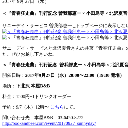
2017年 9月 27日 （水）
＜『青春狂走曲』刊行記念 曽我部恵一 × 小田島等 × 北沢夏
サニーデイ・サービス
曽我部恵一
_トップページに表示しな
サニーデイ・サービスと北沢夏音さんの共著『青春狂走曲』の
た。ぜひお越し下さいね。
＜『青春狂走曲』刊行記念 曽我部恵一 × 小田島等 × 北沢
開催日時：
2017年9月27日（水）20:00〜22:00（19:30 開場）
場所：
下北沢 本屋B&B
料金：1500円+1ドリンクオーダー
予約：9/7（木）12時〜
こちら
にて。
問い合わせ先：本屋B&B 03-6450-8272
http://bookandbeer.com/event/20170927_sunnyday/