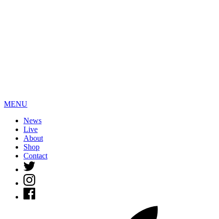
MENU
News
Live
About
Shop
Contact