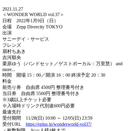
2021.11.27
＜WONDER WORLD vol.37＞
日程 2022年1月9日（日）
会場 Zepp Divercity TOKYO
出演
サニーデイ・サービス
フレンズ
眉村ちあき
吉河順央
栗原ゆう（バンドセット／ゲストボーカル：万里慧） and
more...
時間 開場 15：00／開演 16：00 終演予定 20：30
料金
前売り券 自由席 4500円 整理番号付き
当日券 自由席 5500円 整理番号付き
※3歳以上チケット必要
※入場時ドリンク代別途600円必要
最速先行
受付期間 11/28(日) 10:00 ～ 12/05(日) 23:59
受付URL
https://eplus.jp/wonderworld-vol37/
・枚数制限 お一人様4枚まで