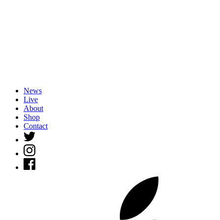
News
Live
About
Shop
Contact