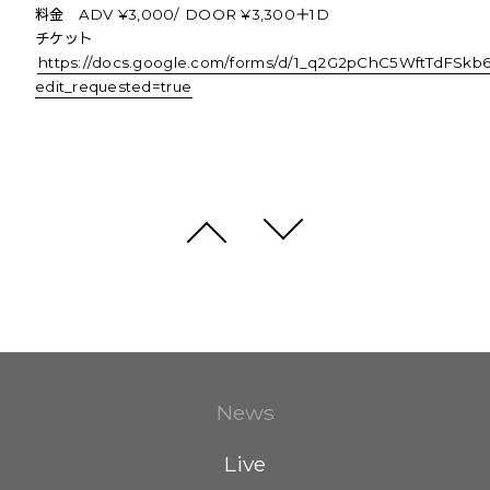
料金 ADV ¥3,000/ DOOR ¥3,300＋1D
チケット
https://docs.google.com/forms/d/1_q2G2pChC5WftTdF
edit_requested=true
News
Live