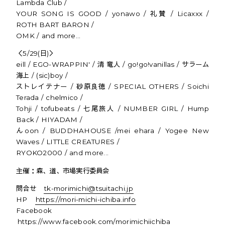
Lambda Club /
YOUR SONG IS GOOD / yonawo / 礼賛 / Licaxxx /
ROTH BART BARON /
OMK / and more...
＜5/29(日)＞
eill / EGO-WRAPPIN' / 清 竜人 / go!go!vanillas / サラーム
海上 / (sic)boy /
ストレイテナー / 砂原良徳 / SPECIAL OTHERS / Soichi
Terada / chelmico /
Tohji / tofubeats / 七尾旅人 / NUMBER GIRL / Hump
Back / HIYADAM /
んoon / BUDDHAHOUSE /mei ehara / Yogee New
Waves / LITTLE CREATURES /
RYOKO2000 / and more...
主催：森、道、市場実行委員会
問合せ
tk-morimichi@tsuitachi.jp
HP
https://mori-michi-ichiba.info
Facebook
https://www.facebook.com/morimichiichiba