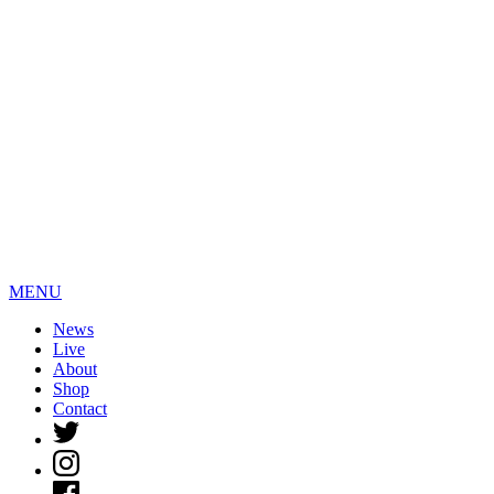
MENU
News
Live
About
Shop
Contact