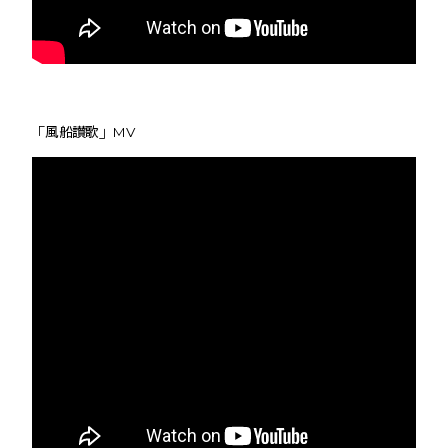
「風船讃歌」MV