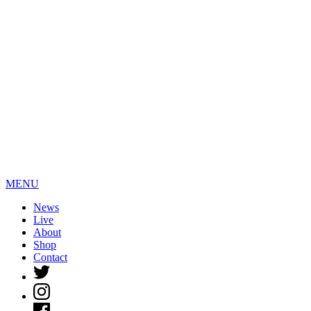
MENU
News
Live
About
Shop
Contact