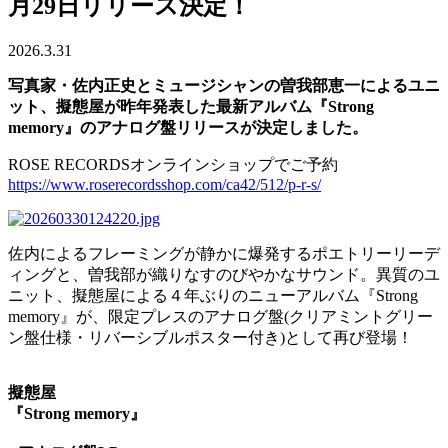
月29日リリース決定！
2026.3.31
写真家・佐内正史とミュージシャンの曽我部恵一によるユニ
ット、擬態屋が昨年発表した最新アルバム『Strong
memory』のアナログ盤リリースが決定しました。
ROSE RECORDSオンラインショップでご予約
https://www.roserecordsshop.com/ca42/512/p-r-s/
佐内によるフレーミングが静かに爆発するポエトリーリーデ
ィングと、曽我部が織りなすのびやかなサウンド。異質のユ
ニット、擬態屋による４年ぶりのニューアルバム『Strong
memory』が、限定プレスのアナログ盤(クリアミントグリー
ン盤仕様・リバーシブルポスター付き)として再び登場！
擬態屋
『Strong memory』